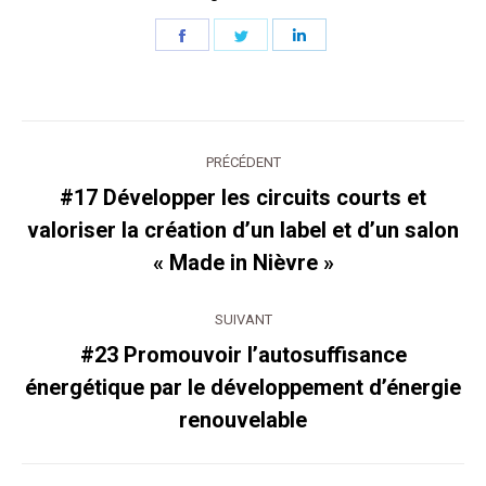
Partager
Partager
Partager
sur
sur
sur
Facebook
Twitter
LinkedIn
Navigation
PRÉCÉDENT
article
#17 Développer les circuits courts et
Article
valoriser la création d’un label et d’un salon
précédent
« Made in Nièvre »
:
SUIVANT
#23 Promouvoir l’autosuffisance
Article
énergétique par le développement d’énergie
suivant
renouvelable
: