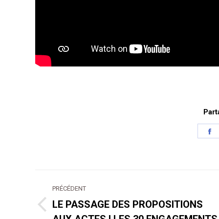
Part
P
s
F
Navigation
PRÉCÉDENT
article
LE PASSAGE DES PROPOSITIONS
Article
AUX ACTES ! LES 30 ENGAGEMENTS