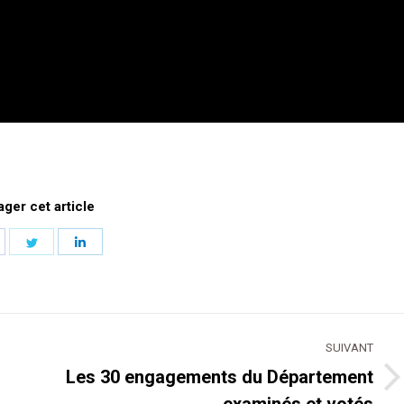
ager cet article
artager
Partager
Partager
ur
sur
sur
acebook
Twitter
LinkedIn
SUIVANT
Les 30 engagements du Département
Article
examinés et votés