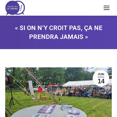
« SI ON N’Y CROIT PAS, ÇA NE
PRENDRA JAMAIS »
JUIN
14