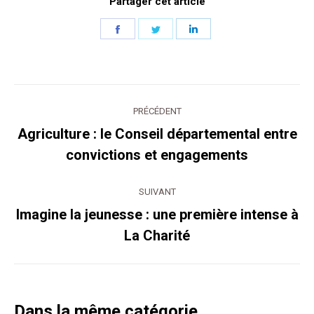
Partager cet article
Partager
Partager
Partager
sur
sur
sur
Facebook
Twitter
LinkedIn
Navigation
PRÉCÉDENT
article
Agriculture : le Conseil départemental entre
Article
convictions et engagements
précédent
:
SUIVANT
Imagine la jeunesse : une première intense à
Article
La Charité
suivant
:
Dans la même catégorie