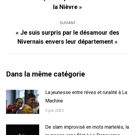
Article
la Nièvre »
précédent
:
SUIVANT
« Je suis surpris par le désamour des
Article
Nivernais envers leur département »
suivant
:
Dans la même catégorie
La jeunesse entre rêves et ruralité à La
Machine
3 juin 2025
De slam improvisé en mots martelés, la